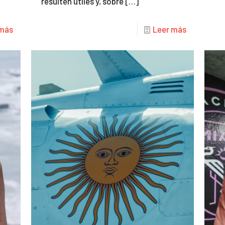
resulten útiles y, sobre
[…]
 más
Leer más