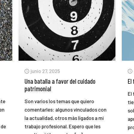
junio 27, 2025
Una batalla a favor del cuidado
El
patrimonial
El
nte
Son varios los temas que quiero
ti
 en
comentarles: algunos vinculados con
so
la actualidad, otros más ligados a mi
ap
 de
trabajo profesional. Espero que les
pr