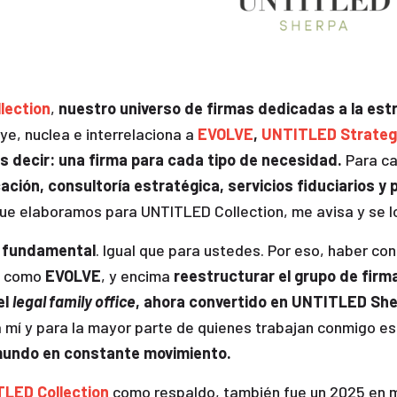
lection
,
nuestro universo de firmas dedicadas a la est
ye, nuclea e interrelaciona a
EVOLVE
,
UNTITLED Strategi
Es decir: una firma para cada tipo de necesidad.
Para ca
ción, consultoría estratégica, servicios fiduciarios y 
ue elaboramos para UNTITLED Collection, me avisa y se l
, fundamental
. Igual que para ustedes. Por eso, haber co
ma como
EVOLVE
, y encima
reestructurar el grupo de firm
el
legal family office
, ahora convertido en UNTITLED Sher
 mí y para la mayor parte de quienes trabajan conmigo es
mundo en constante movimiento.
LED Collection
como respaldo, también fue un 2025 en 