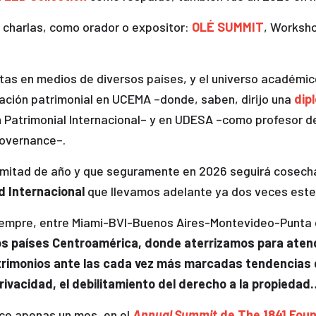
s charlas, como orador o expositor:
OLÉ SUMMIT
, Worksho
as en medios de diversos países, y el universo académico 
ficación patrimonial en UCEMA –donde, saben, dirijo una
dip
ón Patrimonial Internacional– y en UDESA –como profesor de
Governance–.
e mitad de año y que seguramente en 2026 seguirá cosec
d Internacional
que llevamos adelante ya dos veces este
siempre, entre Miami-BVI-Buenos Aires-Montevideo-Punta
os países Centroamérica, donde aterrizamos para ate
trimonios ante las cada vez más marcadas tendencias glo
 privacidad, el debilitamiento del derecho a la propiedad
ce apenas un mes, en el
Annual Summit
de The 1841 Fou