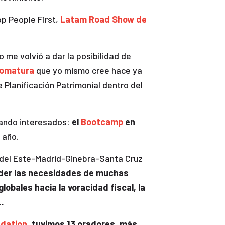
p People First,
Latam Road Show de
me volvió a dar la posibilidad de
lomatura
que yo mismo cree hace ya
 Planificación Patrimonial dentro del
hando interesados:
el
Bootcamp
en
 año.
 del Este-Madrid-Ginebra-Santa Cruz
nder las necesidades de muchas
bales hacia la voracidad fiscal, la
…
ndation
,
tuvimos 13 oradores, más